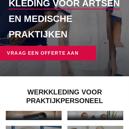
KLEDING VOOR ARTSEN
EN MEDISCHE
PRAKTIJKEN
VRAAG EEN OFFERTE AAN
WERKKLEDING VOOR
BROEKEN VOOR
PRAKTIJKPERSONEEL
TUNIEKEN VOOR
PRAKTIJKPERSONEEL
PRAKTIJKPERSONEE
Broeken voor praktijkpersoneel - Meer informatie
Tunieken voor praktijkpersonee
POLOSHIRTS VOOR
DOKTERSJAS
PRAKTIJKPERSONEE
Doktersjas - Meer informatie
Poloshirts voor praktijkperson