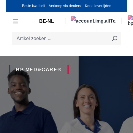
Beste kwaliteit ‒ Verkoop via dealers ‒ Korte levertijden
Ga naar de hoofdinhoud
BE-NL
BP MED&CARE®