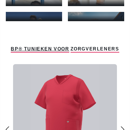
SHIRTS VOOR
JACKS VOOR
PRAKTIJKPERSONEEL
PRAKTIJKPERSONEE
Shirts voor praktijkpersoneel - Meer informatie
Jacks voor praktijkpersoneel -
BP® TUNIEKEN VOOR
ZORGVERLENERS
Productgalerij overslaan