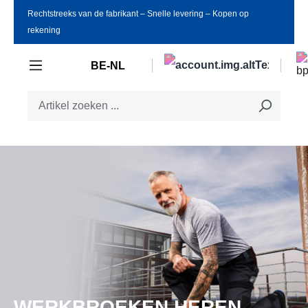
Rechtstreeks van de fabrikant ‒ Snelle levering ‒ Kopen op
Ga naar de hoofdinhoud
rekening
BE-NL
WERKBROEKEN HEREN