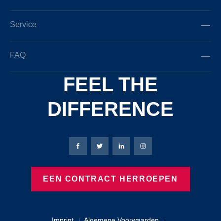
Service
FAQ
FEEL THE
DIFFERENCE
Bierbaum-Proenen Facebook-pagina
Bierbaum-Proenen X-pagina
Bierbaum-Proenen LinkedIn
Bierbaum-Proenen Ins
EEN CONTRACT HERROEPEN
Imprint
Algemene Voorwaarden