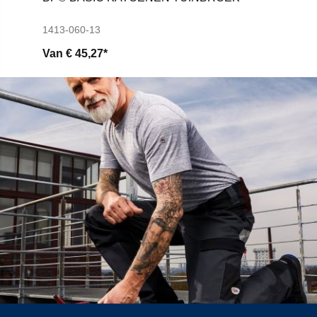
1413-060-13
Van
€ 45,27*