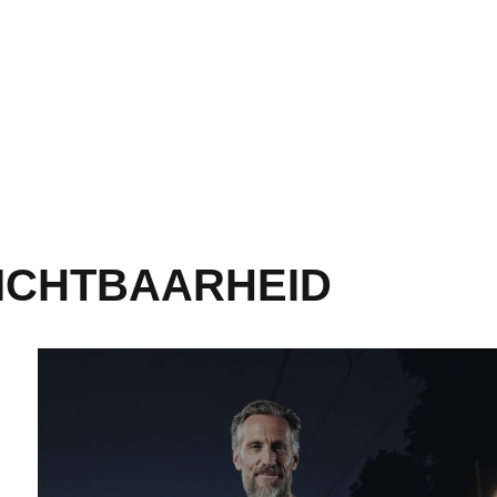
ICHTBAARHEID
Tuinbroeken voor de bouwsector - Meer informatie