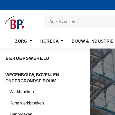
 naar de hoofdinhoud
Ga naar de zoekopdracht
Ga naar de hoofdnavigatie
ZORG
HORECA
BOUW & INDUSTRIE
BEROEPSWERELD
WEGENBOUW, BOVEN- EN
ONDERGRONDSE BOUW
Werkbroeken
Korte werkbroeken
Tuinbroeken