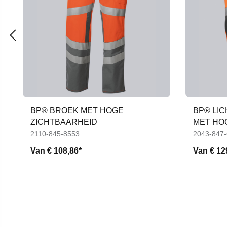
BP® BROEK MET HOGE
BP® LI
ZICHTBAARHEID
MET HO
KNIEZA
2110-845-8553
2043-847
Van
€ 108,86*
Van
€ 12