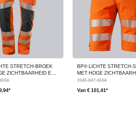
CHTE STRETCH-BROEK
BP® LICHTE STRETCH-
GE ZICHTBAARHEID EN
MET HOGE ZICHTBAARH
KKEN
-6556
2045-847-6556
9,94*
Van
€ 101,41*