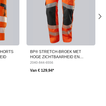
SHORTS
BP® STRETCH-BROEK MET
EID
HOGE ZICHTBAARHEID EN
KNIEZAKKEN
2040-844-6556
Van
€ 129,94*