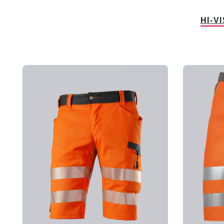
HI-V
Productgalerij overslaan