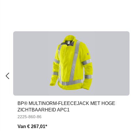
Productgalerij overslaan
BP® MULTINORM-FLEECEJACK MET HOGE
ZICHTBAARHEID APC1
2225-860-86
Van
€ 267,01*