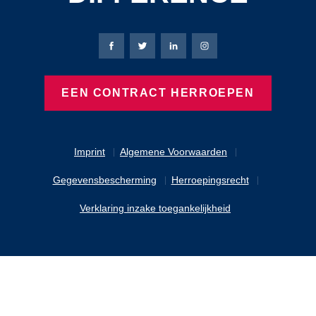
Bierbaum-Proenen Facebook-pagina
Bierbaum-Proenen X-pagina
Bierbaum-Proenen LinkedIn
Bierbaum-Proenen Ins
EEN CONTRACT HERROEPEN
Imprint
Algemene Voorwaarden
Gegevensbescherming
Herroepingsrecht
Verklaring inzake toegankelijkheid