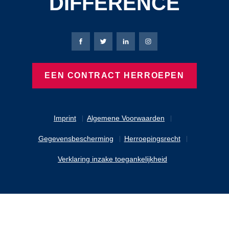
DIFFERENCE
Bierbaum-Proenen Facebook-pagina
Bierbaum-Proenen X-pagina
Bierbaum-Proenen LinkedIn
Bierbaum-Proenen Ins
EEN CONTRACT HERROEPEN
Imprint
Algemene Voorwaarden
Gegevensbescherming
Herroepingsrecht
Verklaring inzake toegankelijkheid