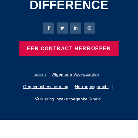
DIFFERENCE
Bierbaum-Proenen Facebook-pagina
Bierbaum-Proenen X-pagina
Bierbaum-Proenen LinkedIn
Bierbaum-Proenen Ins
EEN CONTRACT HERROEPEN
Imprint
Algemene Voorwaarden
Gegevensbescherming
Herroepingsrecht
Verklaring inzake toegankelijkheid