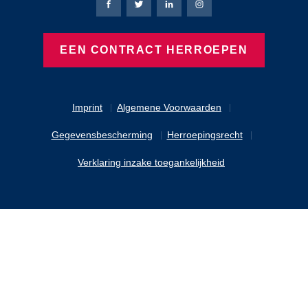
Bierbaum-Proenen Facebook-pagina
Bierbaum-Proenen X-pagina
Bierbaum-Proenen LinkedIn
Bierbaum-Proenen Ins
EEN CONTRACT HERROEPEN
Imprint
Algemene Voorwaarden
Gegevensbescherming
Herroepingsrecht
Verklaring inzake toegankelijkheid