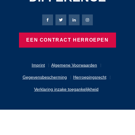
Bierbaum-Proenen Facebook-pagina
Bierbaum-Proenen X-pagina
Bierbaum-Proenen LinkedIn
Bierbaum-Proenen Ins
EEN CONTRACT HERROEPEN
Imprint
Algemene Voorwaarden
Gegevensbescherming
Herroepingsrecht
Verklaring inzake toegankelijkheid