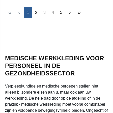
Pagina
Pagina
Pagina
Pagina
Pagina
1
2
3
4
5
MEDISCHE WERKKLEDING VOOR
PERSONEEL IN DE
GEZONDHEIDSSECTOR
Verpleegkundige en medische beroepen stellen niet
alleen bijzondere eisen aan u, maar ook aan uw
werkkleding. De hele dag door op de afdeling of in de
praktijk - medische werkkleding moet vooral comfortabel
zijn en voldoende bewegingsvrijheid bieden. Ongeacht of