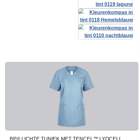
BP® LICHTE TUNIEK MET TENCEL™ LYOCELL