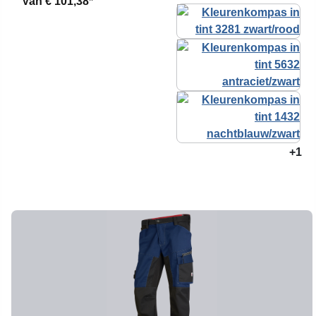
Van
€ 101,38*
+1