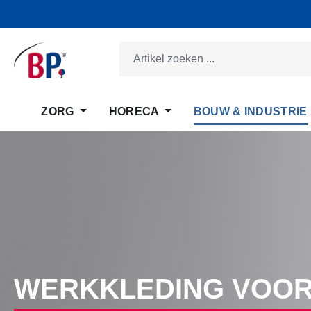
 naar de hoofdinhoud
Ga naar de zoekopdracht
Ga naar de hoofdnavigatie
ZORG
HORECA
BOUW & INDUSTRIE
WERKKLEDING VOOR