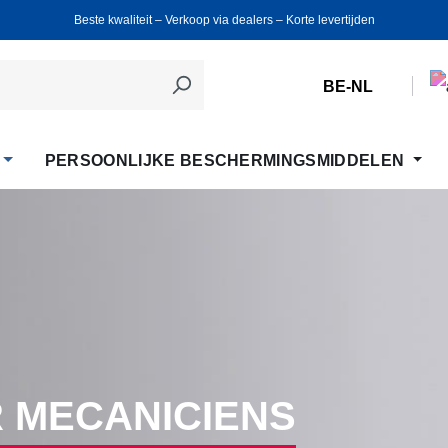
Beste kwaliteit ‒ Verkoop via dealers ‒ Korte levertijden
BE-NL
PERSOONLIJKE BESCHERMINGSMIDDELEN
 MECANICIENS