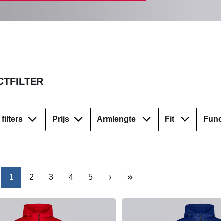
TFILTER
filters
Prijs
Armlengte
Fit
Func
Pagina
Pagina
Pagina
Pagina
Pagina
1
2
3
4
5