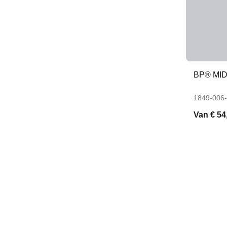
BP® MI
1849-006
Van
€ 54