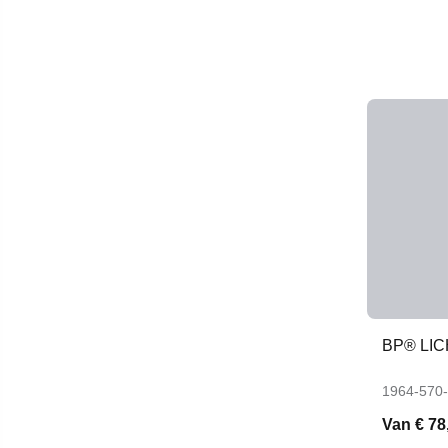
BP® LI
1964-570
Van
€ 78