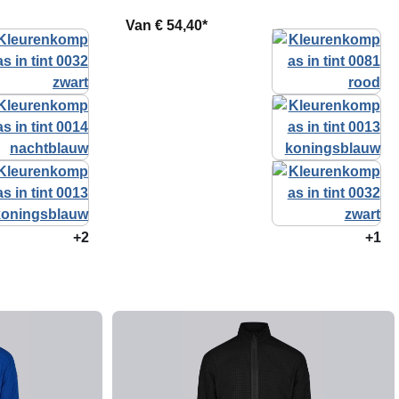
Van
€ 54,40*
+2
+1