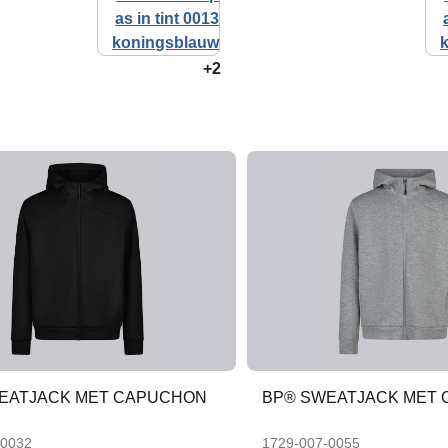
+2
EATJACK MET CAPUCHON
BP® SWEATJACK MET
-0032
1729-007-0055