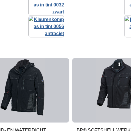
ND- EN WATERDICHT
BP® SOFTSHELL WERK