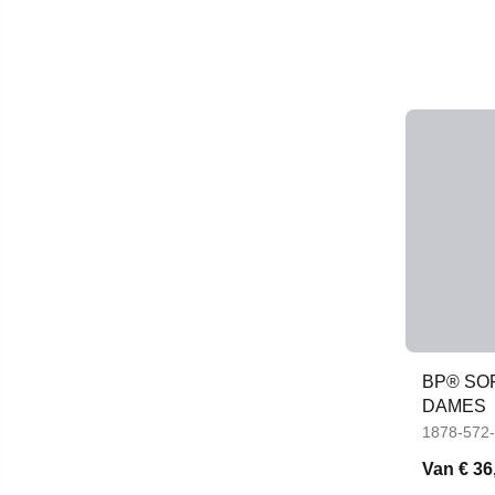
BP® SO
DAMES
1878-572
Van
€ 36