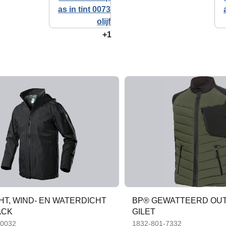
+1
HT, WIND- EN WATERDICHT
BP® GEWATTEERD OU
ACK
GILET
-0032
1832-801-7332