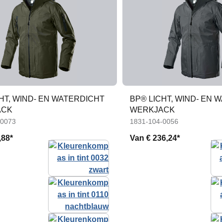
HT, WIND- EN WATERDICHT
BP® LICHT, WIND- EN 
ACK
WERKJACK
-0073
1831-104-0056
,88*
Van
€ 236,24*