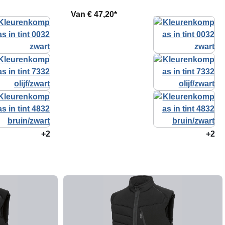
Van
€ 47,20*
+2
+2