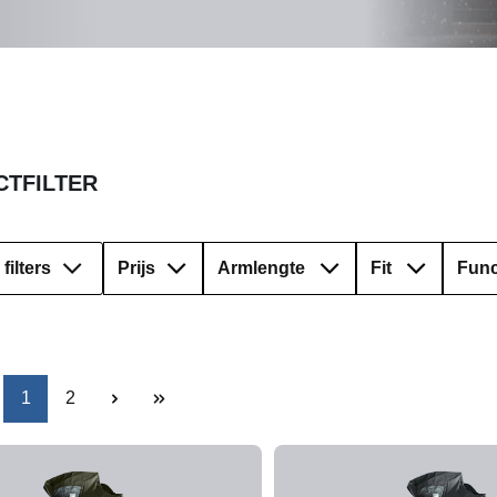
TFILTER
filters
Prijs
Armlengte
Fit
Func
Pagina
Pagina
1
2