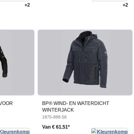
+2
+2
 VOOR
BP® WIND- EN WATERDICHT
WINTERJACK
1875-888-56
Van
€ 61,51*