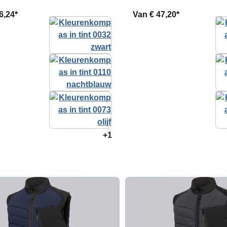
6,24*
Van
€ 47,20*
+1