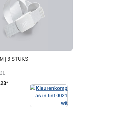
M | 3 STUKS
-21
,23*