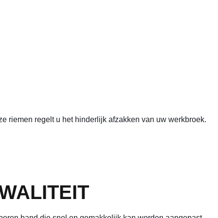
e riemen regelt u het hinderlijk afzakken van uw werkbroek.
WALITEIT
rubberen band die snel en gemakkelijk kan worden aangepast