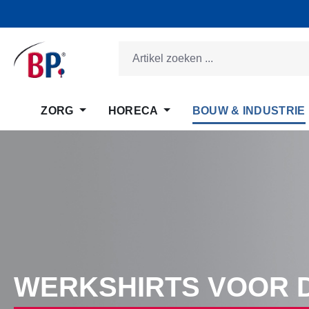
 naar de hoofdinhoud
Ga naar de zoekopdracht
Ga naar de hoofdnavigatie
ZORG
HORECA
BOUW & INDUSTRIE
WERKSHIRTS VOOR 