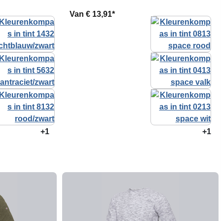
Van
€ 13,91*
+1
+1