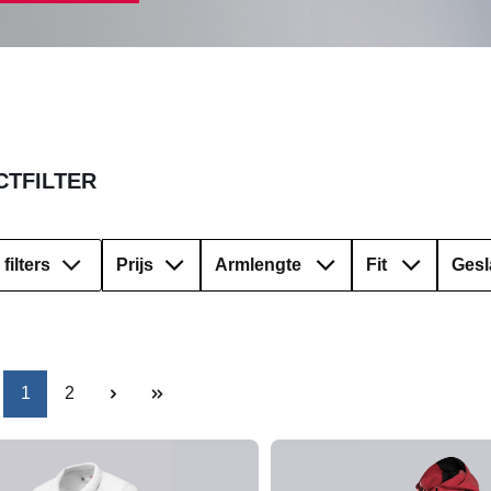
TFILTER
filters
Prijs
Armlengte
Fit
Gesl
Pagina
Pagina
1
2