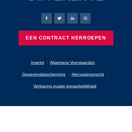
Bierbaum-Proenen Facebook-pagina
Bierbaum-Proenen X-pagina
Bierbaum-Proenen LinkedIn
Bierbaum-Proenen Ins
EEN CONTRACT HERROEPEN
Imprint
Algemene Voorwaarden
Gegevensbescherming
Herroepingsrecht
Verklaring inzake toegankelijkheid