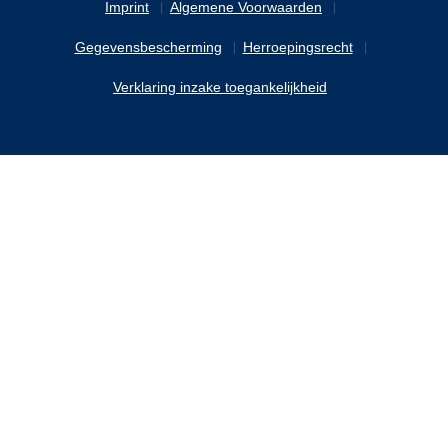
Imprint
Algemene Voorwaarden
Gegevensbescherming
Herroepingsrecht
Verklaring inzake toegankelijkheid