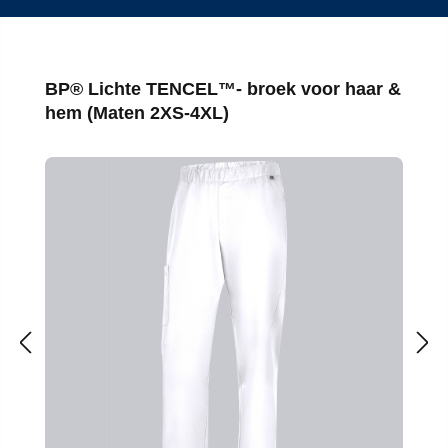
Productgalerij overslaan
BP® Lichte TENCEL™- broek voor haar &
hem (Maten 2XS-4XL)