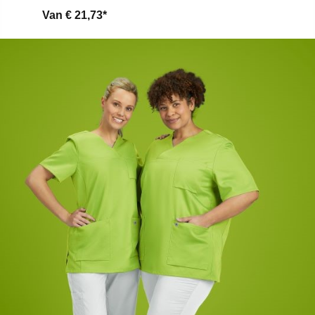
Van
€ 21,73*