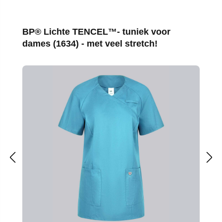
Productgalerij overslaan
BP® Lichte TENCEL™- tuniek voor
dames (1634) - met veel stretch!