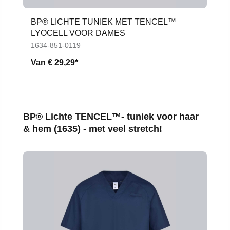
BP® LICHTE TUNIEK MET TENCEL™
LYOCELL VOOR DAMES
1634-851-0119
Van
€ 29,29*
Productgalerij overslaan
BP® Lichte TENCEL™- tuniek voor haar
& hem (1635) - met veel stretch!