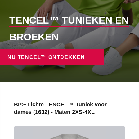
TENCEL™ TUNIEKEN EN
BROEKEN
NU TENCEL™ ONTDEKKEN
Productgalerij overslaan
BP® Lichte TENCEL™- tuniek voor
dames (1632) - Maten 2XS-4XL