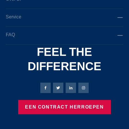
Service
FAQ
FEEL THE
DIFFERENCE
Bierbaum-Proenen Facebook-pagina
Bierbaum-Proenen X-pagina
Bierbaum-Proenen LinkedIn
Bierbaum-Proenen Ins
EEN CONTRACT HERROEPEN