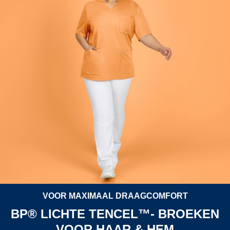
VOOR MAXIMAAL DRAAGCOMFORT
BP® LICHTE TENCEL™- BROEKEN
VOOR HAAR & HEM