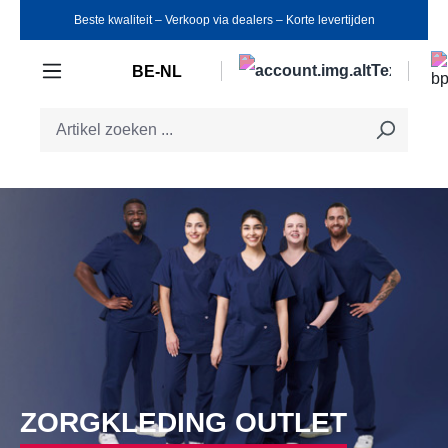
Beste kwaliteit ‒ Verkoop via dealers ‒ Korte levertijden
Ga naar de hoofdinhoud
BE-NL
ZORGKLEDING OUTLET