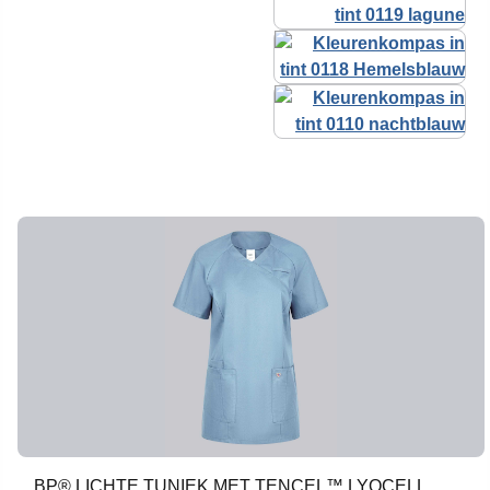
BP® LICHTE TUNIEK MET TENCEL™ LYOCELL