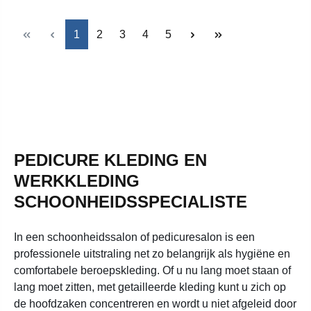
Pagina
Pagina
Pagina
Pagina
Pagina
1
2
3
4
5
PEDICURE KLEDING EN
WERKKLEDING
SCHOONHEIDSSPECIALISTE
In een schoonheidssalon of pedicuresalon is een
professionele uitstraling net zo belangrijk als hygiëne en
comfortabele beroepskleding. Of u nu lang moet staan of
lang moet zitten, met getailleerde kleding kunt u zich op
de hoofdzaken concentreren en wordt u niet afgeleid door