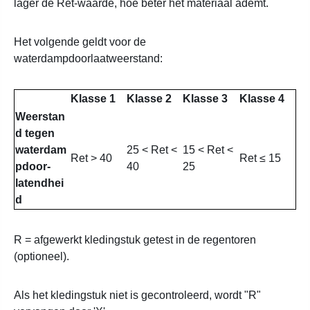
lager de Ret-waarde, hoe beter het materiaal ademt.
Het volgende geldt voor de
waterdampdoorlaatweerstand:
Klasse 1
Klasse 2
Klasse 3
Klasse 4
Weerstan
d tegen
waterdam
25 < Ret <
15 < Ret <
Ret > 40
Ret ≤ 15
pdoor-
40
25
latendhei
d
R = afgewerkt kledingstuk getest in de regentoren
(optioneel).
Als het kledingstuk niet is gecontroleerd, wordt "R"