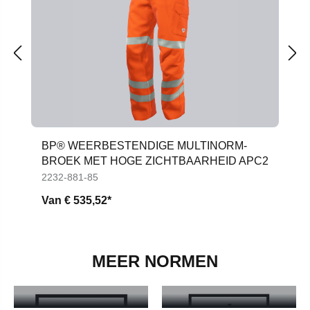
BP® WEERBESTENDIGE MULTINORM-
BROEK MET HOGE ZICHTBAARHEID APC2
2232-881-85
Van
€ 535,52*
MEER NORMEN
EN ISO 20471
EN 14058
EN ISO 20471 - Meer informatie
EN 14058 - Meer informatie