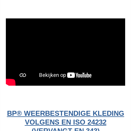
BP® WEERBESTENDIGE KLEDING
VOLGENS EN ISO 24232
(VERVANGT EN 343)