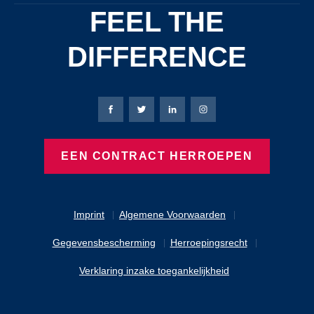
FEEL THE
DIFFERENCE
Bierbaum-Proenen Facebook-pagina
Bierbaum-Proenen X-pagina
Bierbaum-Proenen LinkedIn
Bierbaum-Proenen Ins
EEN CONTRACT HERROEPEN
Imprint
Algemene Voorwaarden
Gegevensbescherming
Herroepingsrecht
Verklaring inzake toegankelijkheid