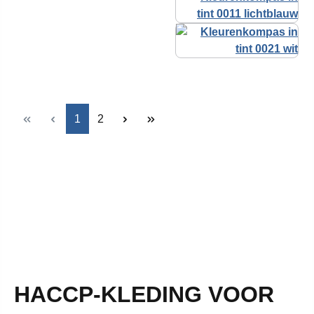
Pagina
Pagina
1
2
HACCP-KLEDING VOOR