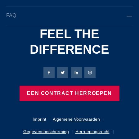
FAQ
FEEL THE
DIFFERENCE
Bierbaum-Proenen Facebook-pagina
Bierbaum-Proenen X-pagina
Bierbaum-Proenen LinkedIn
Bierbaum-Proenen Ins
EEN CONTRACT HERROEPEN
Imprint
Algemene Voorwaarden
Gegevensbescherming
Herroepingsrecht