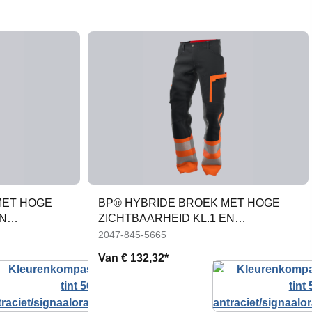
MET HOGE
BP® HYBRIDE BROEK MET HOGE
EN
ZICHTBAARHEID KL.1 EN
KNIEZAKKEN
2047-845-5665
Van
€ 132,32*