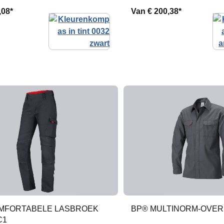
,08*
Van
€ 200,38*
MFORTABELE LASBROEK
BP® MULTINORM-OVE
C1