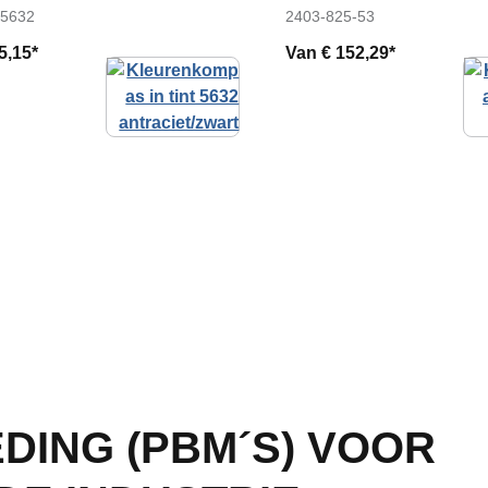
-5632
2403-825-53
5,15*
Van
€ 152,29*
ING (PBM´S) VOOR