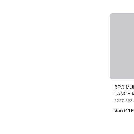
BP® MU
LANGE M
2227-863
Van
€ 16