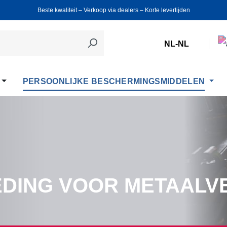
Beste kwaliteit ‒ Verkoop via dealers ‒ Korte levertijden
NL-NL
PERSOONLIJKE BESCHERMINGSMIDDELEN
DING VOOR METAAL