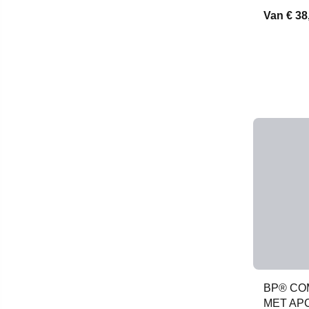
Van
€ 38
BP® CO
MET AP