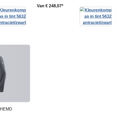
Van
€ 248,07*
RHEMD