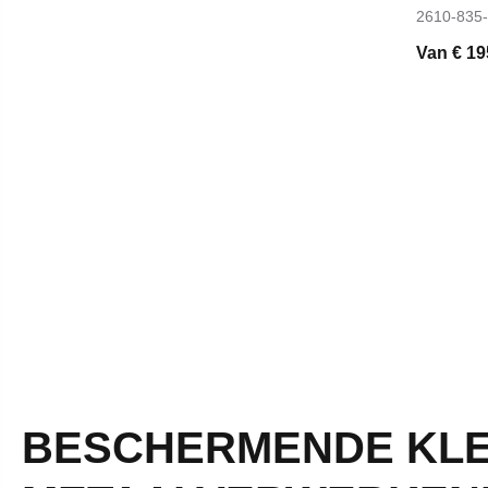
2610-835
Van
€ 19
BESCHERMENDE KLED