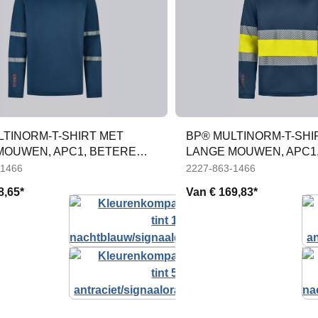
LTINORM-T-SHIRT MET
BP® MULTINORM-T-SHI
MOUWEN, APC1, BETERE
LANGE MOUWEN, APC1, H
SATIE
-1466
2227-863-1466
8,65*
Van
€ 169,83*