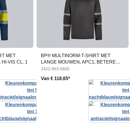
RT MET
BP® MULTINORM-T-SHIRT MET
I-VIS CL. 1
LANGE MOUWEN, APC1, BETERE
VISUALISATIE
2422-863-5665
Van
€ 118,65*