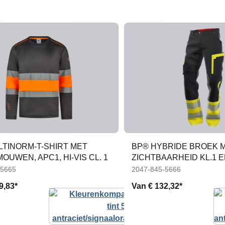
LTINORM-T-SHIRT MET
BP® HYBRIDE BROEK 
OUWEN, APC1, HI-VIS CL. 1
ZICHTBAARHEID KL.1 
KNIEZAKKEN
-5665
2047-845-5666
9,83*
Van
€ 132,32*