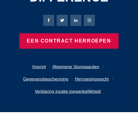
Bierbaum-Proenen Facebook-pagina
Bierbaum-Proenen X-pagina
Bierbaum-Proenen LinkedIn
Bierbaum-Proenen Ins
EEN CONTRACT HERROEPEN
Imprint
Algemene Voorwaarden
Gegevensbescherming
Herroepingsrecht
Verklaring inzake toegankelijkheid