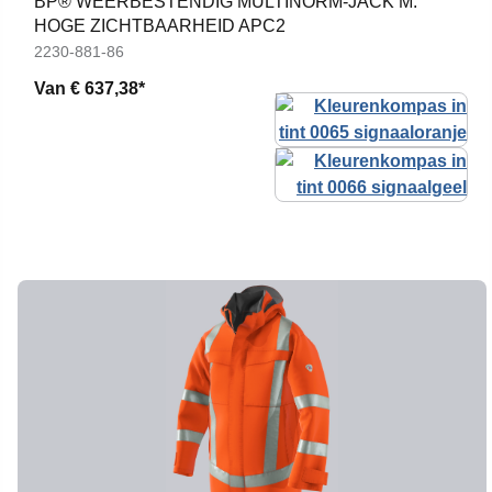
BP® WEERBESTENDIG MULTINORM-JACK M.
HOGE ZICHTBAARHEID APC2
2230-881-86
Van
€ 637,38*