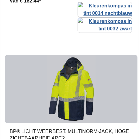
Van
€ 182,44*
BP® LICHT WEERBEST. MULTINORM-JACK, HOGE
ZICHTBAARHEID APC2