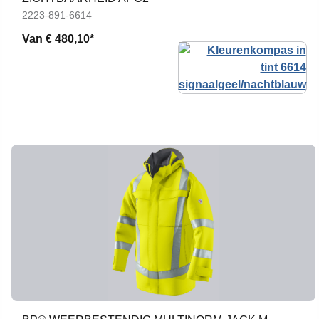
2223-891-6614
Van
€ 480,10*