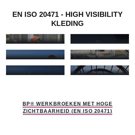
EN ISO 20471 - HIGH VISIBILITY
KLEDING
WAARSCHUWING
WAARSCHUWINGSBROEK
TUINBROEK
Waarschuwingsbroek - Meer informatie
Waarschuwing tuinbroek - Mee
WAARSCHUWINGSSHIRTS
WAARSCHUWINGSJA
Waarschuwingsshirts - Meer informatie
Waarschuwingsjacks - Meer in
WAARSCHUWING
WAARSCHUWING
MULTINORM
VOOR DAMES
Waarschuwing multinorm - Meer informatie
Waarschuwing voor dames - M
BP® WERKBROEKEN MET HOGE
ZICHTBAARHEID (EN ISO 20471)
Productgalerij overslaan