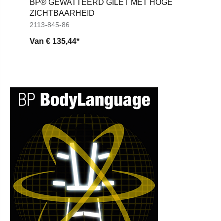
BP® GEWATTEERD GILET MET HOGE
ZICHTBAARHEID
2113-845-86
Van
€ 135,44*