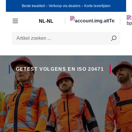
Beste kwaliteit ‒ Verkoop via dealers ‒ Korte levertijden
Ga naar de hoofdinhoud
NL-NL
GETEST VOLGENS EN ISO 20471