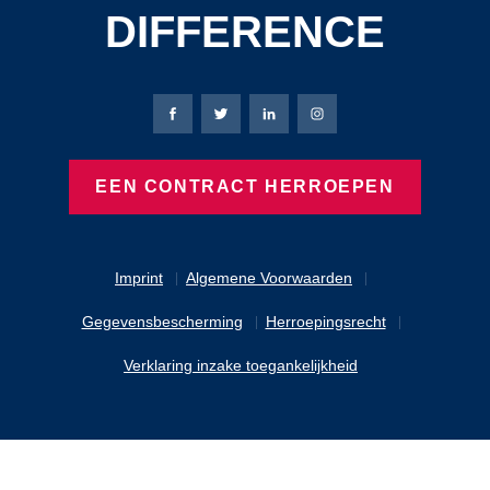
DIFFERENCE
Bierbaum-Proenen Facebook-pagina
Bierbaum-Proenen X-pagina
Bierbaum-Proenen LinkedIn
Bierbaum-Proenen Ins
EEN CONTRACT HERROEPEN
Imprint
Algemene Voorwaarden
Gegevensbescherming
Herroepingsrecht
Verklaring inzake toegankelijkheid