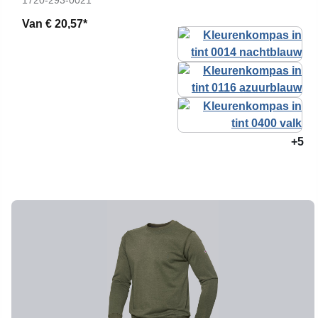
1720-293-0021
Van
€ 20,57*
+5