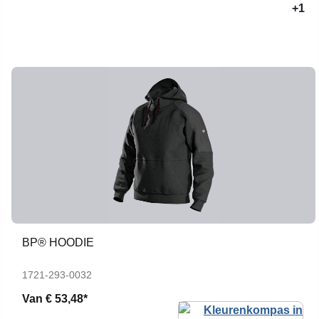
+1
BP® HOODIE
1721-293-0032
Van
€ 53,48*