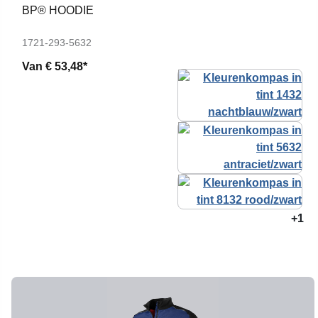
BP® HOODIE
1721-293-5632
Van
€ 53,48*
+1