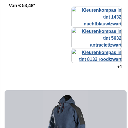
Van
€ 53,48*
+1