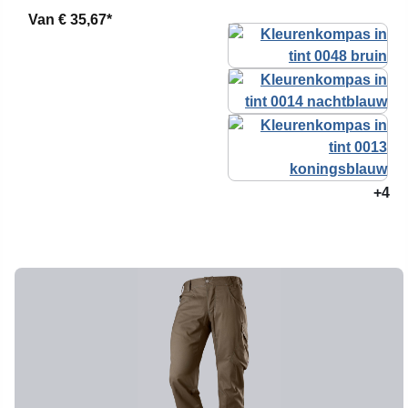
Van
€ 35,67*
+4