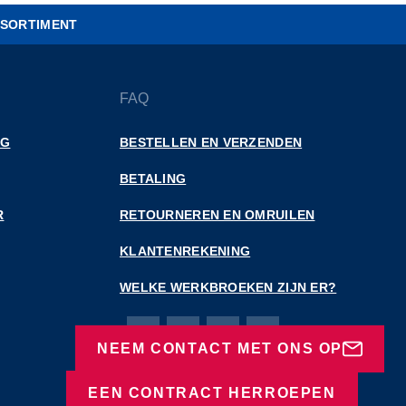
SORTIMENT
FAQ
NG
BESTELLEN EN VERZENDEN
BETALING
R
RETOURNEREN EN OMRUILEN
KLANTENREKENING
WELKE WERKBROEKEN ZIJN ER?
Bierbaum-Proenen Facebook-pagina
Bierbaum-Proenen X-pagina
Bierbaum-Proenen LinkedIn
Bierbaum-Proenen Ins
NEEM CONTACT MET ONS OP
EEN CONTRACT HERROEPEN