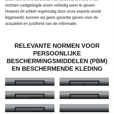
normen vastgelegde eisen volledig weer te geven.
Hoewel dit artikel regelmatig door onze experts wordt
bijgewerkt, kunnen wij geen garantie geven voor de
actualiteit en juistheid van de informatie.
RELEVANTE NORMEN VOOR
PERSOONLIJKE
EN 1149-5 -
BESCHERMINGSMIDDELEN (PBM)
ELEKTROSTATISCH
EN 343 - WIND- EN
EN BESCHERMENDE KLEDING
DISSIPATIEVE
EN 11612-
WEERBESCHERMING
KLEDING
BESCHERMING
EN 343 - Wind- en weerbescherming - Meer informatie
EN 1149-5 - Elektrostatisch di
EN 11611 - KLEDING
TEGEN HITTE EN
EN 13034-6 -
VOOR LASSEN
VLAMMEN
KLEDING TEGEN
EN 11611 - KLEDING VOOR LASSEN - Meer informatie
EN 11612- BESCHERMING TE
VLOEIBARE
EN 13758-2 - UV-
EN 14058 -
CHEMICALIËN
BESCHERMING
BESCHERMING IN
EN 13034-6 - KLEDING TEGEN VLOEIBARE CHEMICALIËN -
EN 13758-2 - UV-bescherming 
EN ISO 13688 -
KOELE