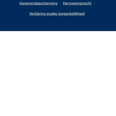
Gegevensbescherming
Herroepingsrecht
Verklaring inzake toegankelijkheid