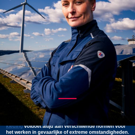
VEEL STANDAARDEN IN ÉÉN KLEDINGSTUK
WAT BETEKENT MULTINORM?
Op het gebied van beschermende kleding en PBM's
komt men steeds weer de term "multinorm" of
"multinorm beschermende kleding" tegen.
Multinorm-
kleding
voldoet altijd aan verschillende normen voor
het werken in gevaarlijke of extreme omstandigheden.