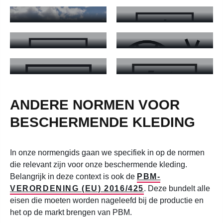
ALGEMENE EISEN
OMGEVINGEN
EN 17353 -
EN ISO 13688 - Algemene eisen - Meer informatie
EN 14058 - BESCHERMING I
EN 14404 -
VERHOOGDE
EN 61482-2 -
KNIEBESCHERMERS
ZICHTBAARHEID
THERMISCHE
EN 14404 - KNIEBESCHERMERS - Meer informatie
EN 17353 - Verhoogde zichtba
EN 20471 -
GEVAREN DOOR
WAARSCHUWINGSKLEDING
VLAMBOGEN
EN 20471 - Waarschuwingskleding - Meer informatie
EN 61482-2 - THERMISCHE 
ANDERE NORMEN VOOR
BESCHERMENDE KLEDING
In onze normengids gaan we specifiek in op de normen
die relevant zijn voor onze beschermende kleding.
Belangrijk in deze context is ook de
PBM-
VERORDENING (EU) 2016/425
. Deze bundelt alle
eisen die moeten worden nageleefd bij de productie en
het op de markt brengen van PBM.