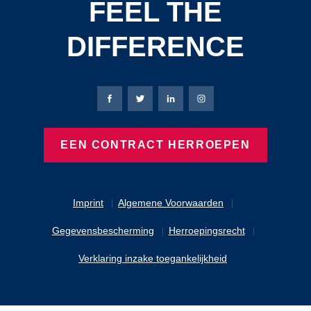
FEEL THE
DIFFERENCE
Bierbaum-Proenen Facebook-pagina
Bierbaum-Proenen X-pagina
Bierbaum-Proenen LinkedIn
Bierbaum-Proenen Ins
EEN CONTRACT HERROEPEN
Imprint
Algemene Voorwaarden
Gegevensbescherming
Herroepingsrecht
Verklaring inzake toegankelijkheid