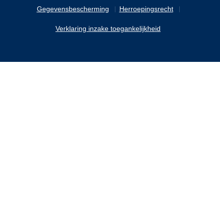
Gegevensbescherming
Herroepingsrecht
Verklaring inzake toegankelijkheid