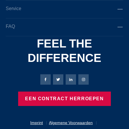
Service
FAQ
FEEL THE
DIFFERENCE
Bierbaum-Proenen Facebook-pagina
Bierbaum-Proenen X-pagina
Bierbaum-Proenen LinkedIn
Bierbaum-Proenen Ins
EEN CONTRACT HERROEPEN
Imprint
Algemene Voorwaarden