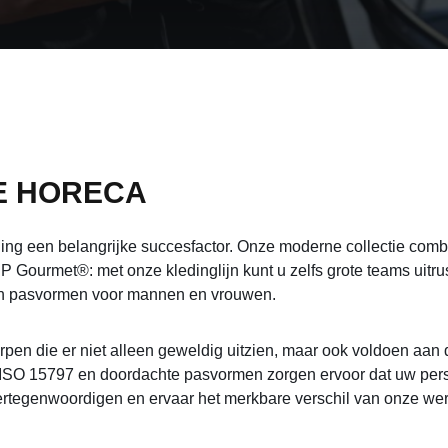
E HORECA
g een belangrijke succesfactor. Onze moderne collectie combineert
ourmet®: met onze kledinglijn kunt u zelfs grote teams uitrust
 en pasvormen voor mannen en vrouwen.
erpen die er niet alleen geweldig uitzien, maar ook voldoen aa
SO 15797 en doordachte pasvormen zorgen ervoor dat uw persone
vertegenwoordigen en ervaar het merkbare verschil van onze wer