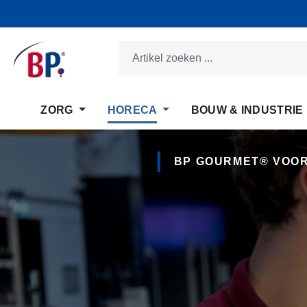
 naar de hoofdinhoud
Ga naar de zoekopdracht
Ga naar de hoofdnavigatie
ZORG
HORECA
BOUW & INDUSTRIE
BP GOURMET® VOOR