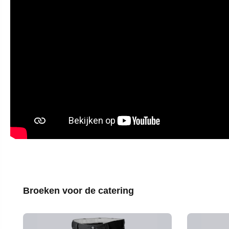
Productgalerij overslaan
Broeken voor de catering