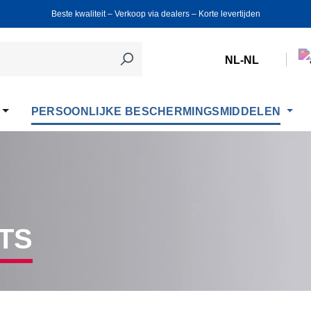
Beste kwaliteit ‒ Verkoop via dealers ‒ Korte levertijden
NL-NL
PERSOONLIJKE BESCHERMINGSMIDDELEN
TS