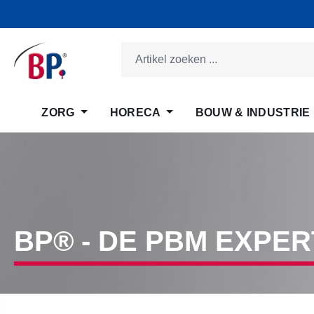
 naar de hoofdinhoud
Ga naar de zoekopdracht
Ga naar de hoofdnavigatie
ZORG
HORECA
BOUW & INDUSTRIE
BP® - DE PBM EXPER