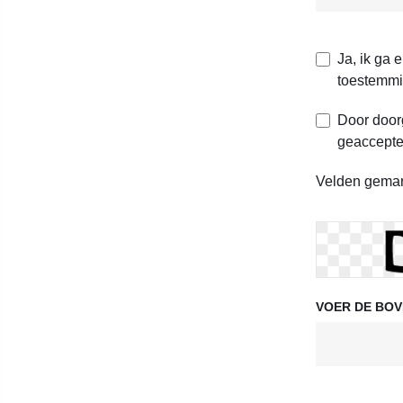
Ja, ik ga 
toestemmi
Door doorg
geaccepte
Velden gemarke
VOER DE BOV