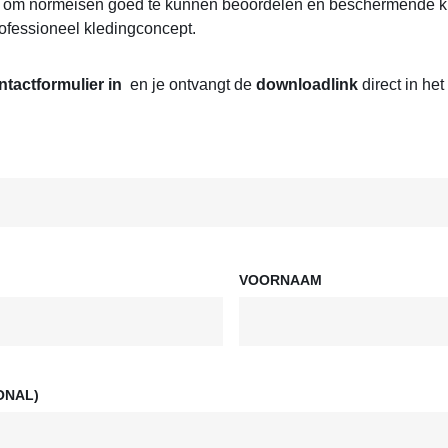
s om normeisen goed te kunnen beoordelen en beschermende kle
ofessioneel kledingconcept.
ntactformulier in
en je ontvangt de
downloadlink
direct in he
VOORNAAM
ONAL)