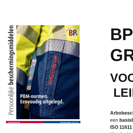
BP
GR
VOO
LEI
Arbobesc
een
basis
ISO 11611 