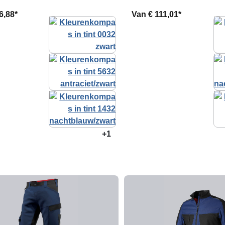
6,88*
Van
€ 111,01*
+1