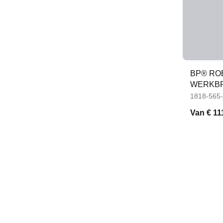
BP® RO
WERKBR
1818-565
Van
€ 11