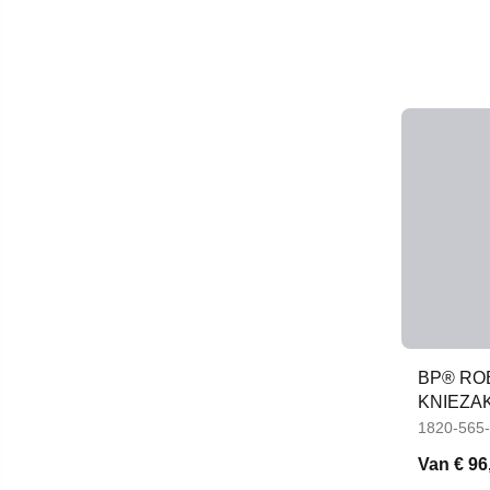
BP® RO
KNIEZA
1820-565
Van
€ 96