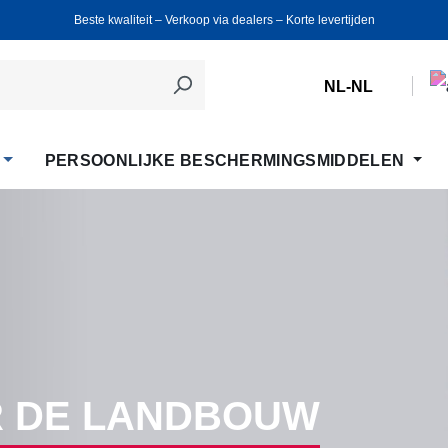
Beste kwaliteit ‒ Verkoop via dealers ‒ Korte levertijden
NL-NL
PERSOONLIJKE BESCHERMINGSMIDDELEN
 DE LANDBOUW