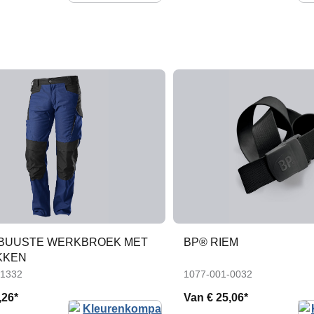
BUUSTE WERKBROEK MET
BP® RIEM
KKEN
-1332
1077-001-0032
,26*
Van
€ 25,06*