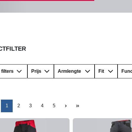
TFILTER
filters
Prijs
Armlengte
Fit
Func
Pagina
Pagina
Pagina
Pagina
Pagina
1
2
3
4
5