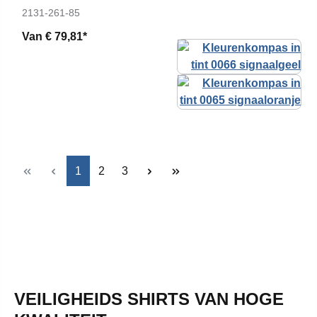
2131-261-85
Van
€ 79,81*
Pagina
Pagina
Pagina
1
2
3
VEILIGHEIDS SHIRTS VAN HOGE