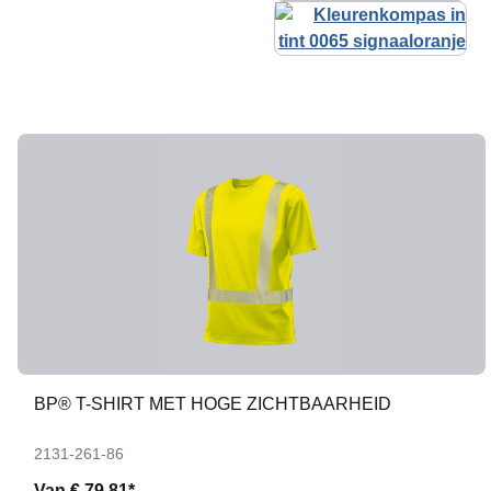
BP® T-SHIRT MET HOGE ZICHTBAARHEID
2131-261-86
Van
€ 79,81*