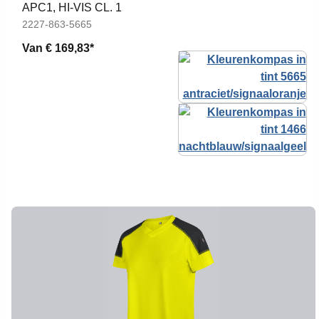
APC1, HI-VIS CL. 1
2227-863-5665
Van
€ 169,83*