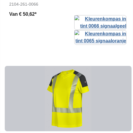
2104-261-0066
Van
€ 50,62*