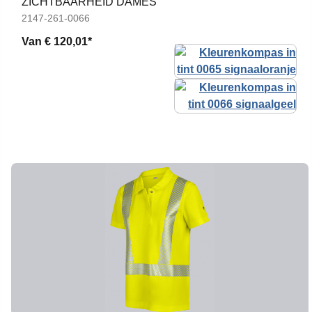
ZICHTBAARHEID DAMES
2147-261-0066
Van
€ 120,01*