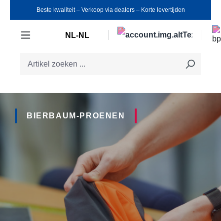
Beste kwaliteit ‒ Verkoop via dealers ‒ Korte levertijden
Ga naar de hoofdinhoud
NL-NL
BIERBAUM-PROENEN