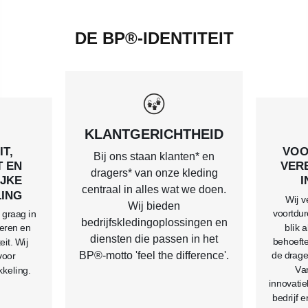
DE BP®-IDENTITEIT
KLANTGERICHTHEID
T,
VOO
Bij ons staan klanten* en
T EN
VER
dragers* van onze kleding
JKE
I
centraal in alles wat we doen.
ING
Wij v
Wij bieden
voortdur
 graag in
bedrijfskledingoplossingen en
blik a
eren en
diensten die passen in het
behoefte
eit. Wij
BP®-motto 'feel the difference'.
de drage
voor
Van
kkeling.
innovatie
bedrijf 