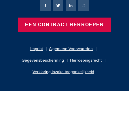
Bierbaum-Proenen Facebook-pagina
Bierbaum-Proenen X-pagina
Bierbaum-Proenen LinkedIn
Bierbaum-Proenen Ins
EEN CONTRACT HERROEPEN
Imprint
Algemene Voorwaarden
Gegevensbescherming
Herroepingsrecht
Verklaring inzake toegankelijkheid