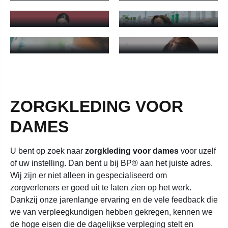
FYSIOTHERAPEUTEN
APOTHEKERS
WERKKLEDING
WERKKLEDING
Werkkleding voor fysiotherapeuten - Meer informatie
Werkkleding voor apothekers -
VOOR
VOOR
LABORANTEN
TANDARTSEN
Werkkleding voor laboranten - Meer informatie
Werkkleding voor tandartsen -
ZORGKLEDING VOOR
DAMES
U bent op zoek naar
zorgkleding voor dames
voor uzelf
of uw instelling. Dan bent u bij BP® aan het juiste adres.
Wij zijn er niet alleen in gespecialiseerd om
zorgverleners er goed uit te laten zien op het werk.
Dankzij onze jarenlange ervaring en de vele feedback die
we van verpleegkundigen hebben gekregen, kennen we
de hoge eisen die de dagelijkse verpleging stelt en