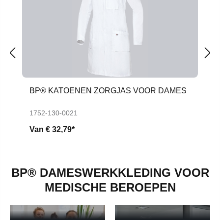
BP® KATOENEN ZORGJAS VOOR DAMES
1752-130-0021
Van
€ 32,79*
BP® DAMESWERKKLEDING VOOR
WERKKLEDING
WERKKLEDING
VOOR MEDISCH
MEDISCHE BEROEPEN
VOOR
ASSISTENTEN
VERPLEEGKUNDIGEN
WERKKLEDING
WERKKLEDING
Werkkleding voor medisch assistenten - Meer informatie
Werkkleding voor verpleegkun
VOOR
VOOR