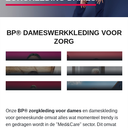
BP® DAMESWERKKLEDING VOOR
TUNIEKEN VOOR
ZORG
BROEKEN VOOR
DAMES
DAMES
Tunieken voor dames - Meer informatie
Broeken voor dames - Meer in
DOKTERSJASSEN
DAMESBLOUSES
VOOR DAMES
Damesblouses - Meer informatie
Doktersjassen voor dames - M
POLOSHIRTS VOOR
JACKS VOOR
DAMES
DAMES
Poloshirts voor dames - Meer informatie
Jacks voor dames - Meer infor
Onze
BP® zorgkleding voor dames
en dameskleding
voor geneeskunde omvat alles wat momenteel trendy is
en gedragen wordt in de "Med&Care" sector. Dit omvat