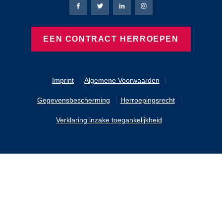
Bierbaum-Proenen Facebook-pagina
Bierbaum-Proenen X-pagina
Bierbaum-Proenen LinkedIn
Bierbaum-Proenen Ins
EEN CONTRACT HERROEPEN
Imprint
Algemene Voorwaarden
Gegevensbescherming
Herroepingsrecht
Verklaring inzake toegankelijkheid