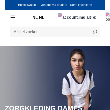
Beste kwaliteit ‒ Verkoop via dealers ‒ Korte levertijden
Ga naar de hoofdinhoud
NL-NL
ZORGKLEDING DAMES