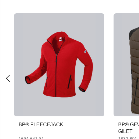
Productgalerij overslaan
BP® FLEECEJACK
BP® GE
GILET
1694-641-81
1832-801