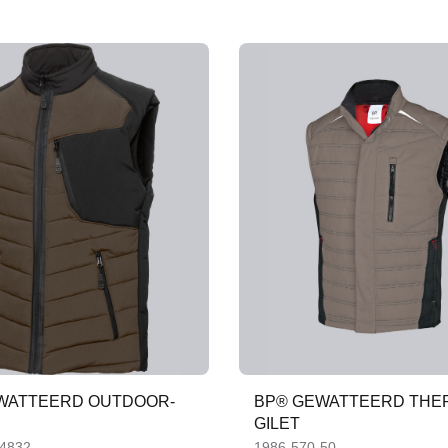
WATTEERD OUTDOOR-
BP® GEWATTEERD THE
GILET
-4832
1986-570-50