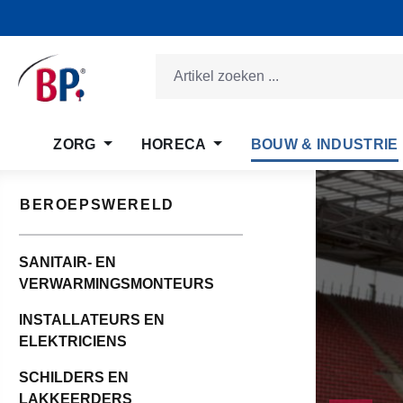
 naar de hoofdinhoud
Ga naar de zoekopdracht
Ga naar de hoofdnavigatie
ZORG
HORECA
BOUW & INDUSTRIE
BEROEPSWERELD
SANITAIR- EN
VERWARMINGSMONTEURS
INSTALLATEURS EN
ELEKTRICIENS
SCHILDERS EN
LAKKEERDERS