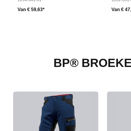
Van
€ 59,63*
Van
€ 47
BP® BROEKE
Productgalerij overslaan