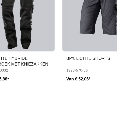
CHTE HYBRIDE
BP® LICHTE SHORTS
OEK MET KNIEZAKKEN
-0032
1993-570-56
6,88*
Van
€ 52,06*