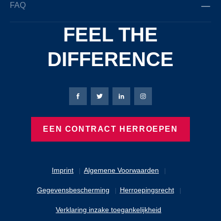
FAQ
FEEL THE
DIFFERENCE
Bierbaum-Proenen Facebook-pagina
Bierbaum-Proenen X-pagina
Bierbaum-Proenen LinkedIn
Bierbaum-Proenen Ins
EEN CONTRACT HERROEPEN
Imprint
Algemene Voorwaarden
Gegevensbescherming
Herroepingsrecht
Verklaring inzake toegankelijkheid