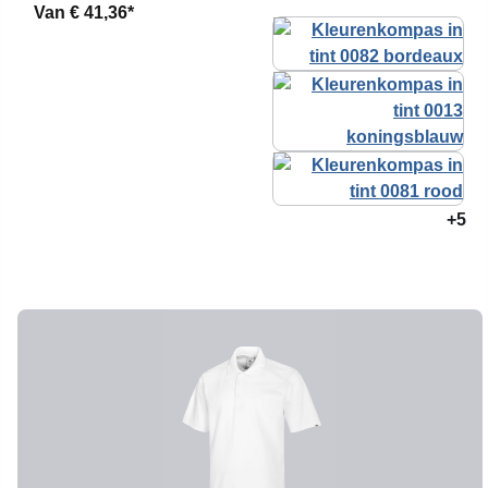
Van
€ 41,36*
+5