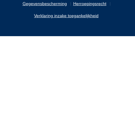
Gegevensbescherming
Herroepingsrecht
Verklaring inzake toegankelijkheid