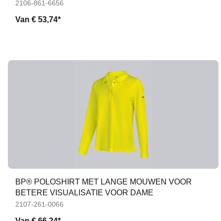
2106-861-6656
Van
€ 53,74*
BP® POLOSHIRT MET LANGE MOUWEN VOOR
BETERE VISUALISATIE VOOR DAME
2107-261-0066
Van
€ 66,24*