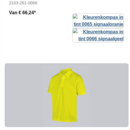
2103-261-0066
Van
€ 66,24*