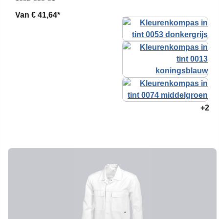
Van
€ 41,64*
+2