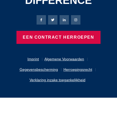
DIFFERENCE
Bierbaum-Proenen Facebook-pagina
Bierbaum-Proenen X-pagina
Bierbaum-Proenen LinkedIn
Bierbaum-Proenen Ins
EEN CONTRACT HERROEPEN
Imprint
Algemene Voorwaarden
Gegevensbescherming
Herroepingsrecht
Verklaring inzake toegankelijkheid