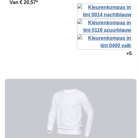
Van
€ 20,57*
+5