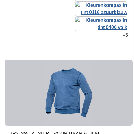
+5
BP® SWEATSHIRT VOOR HAAR & HEM