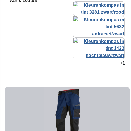
Van
€ 101,38*
+1