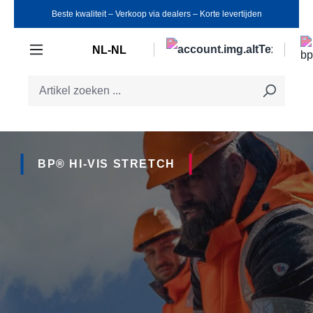
Beste kwaliteit ‒ Verkoop via dealers ‒ Korte levertijden
Ga naar de hoofdinhoud
NL-NL
BP® HI-VIS STRETCH