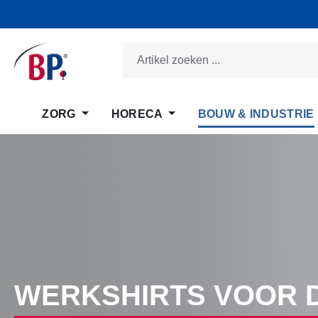
 naar de hoofdinhoud
Ga naar de zoekopdracht
Ga naar de hoofdnavigatie
ZORG
HORECA
BOUW & INDUSTRIE
WERKSHIRTS VOOR 