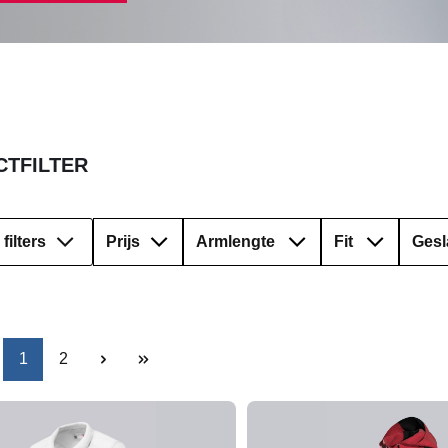
TFILTER
filters
Prijs
Armlengte
Fit
Gesl
Pagina
Pagina
1
2