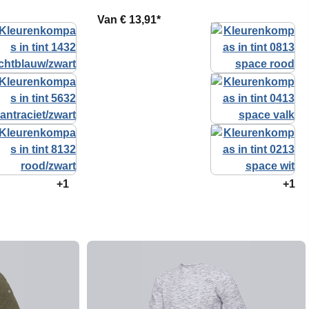
Van
€ 13,91*
+1
+1