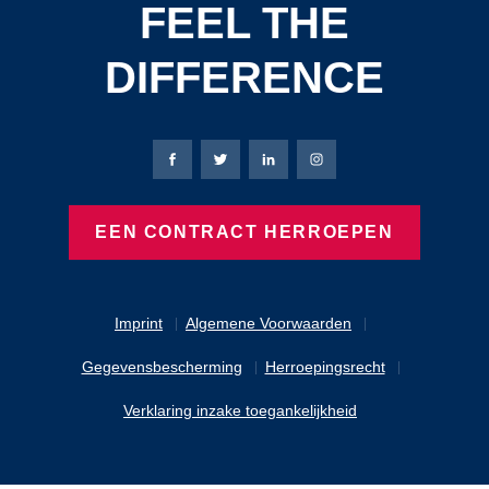
FEEL THE
DIFFERENCE
Bierbaum-Proenen Facebook-pagina
Bierbaum-Proenen X-pagina
Bierbaum-Proenen LinkedIn
Bierbaum-Proenen Ins
EEN CONTRACT HERROEPEN
Imprint
Algemene Voorwaarden
Gegevensbescherming
Herroepingsrecht
Verklaring inzake toegankelijkheid