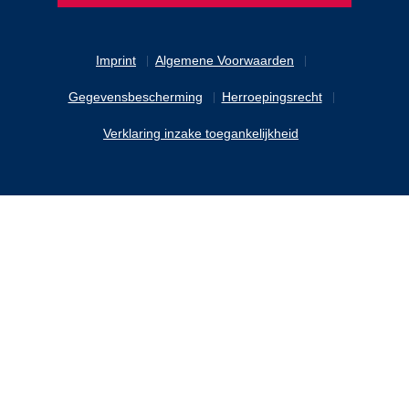
Imprint
Algemene Voorwaarden
Gegevensbescherming
Herroepingsrecht
Verklaring inzake toegankelijkheid