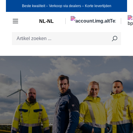
Beste kwaliteit ‒ Verkoop via dealers ‒ Korte levertijden
Ga naar de hoofdinhoud
NL-NL