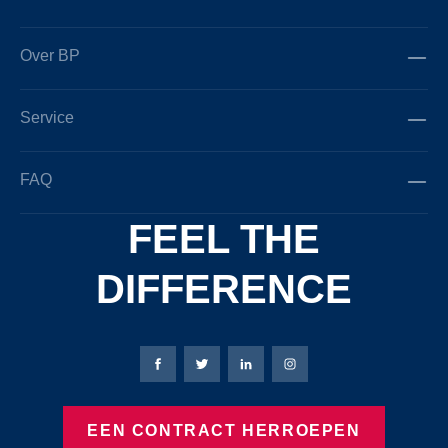
Over BP
Service
FAQ
FEEL THE
DIFFERENCE
Bierbaum-Proenen Facebook-pagina
Bierbaum-Proenen X-pagina
Bierbaum-Proenen LinkedIn
Bierbaum-Proenen Ins
EEN CONTRACT HERROEPEN